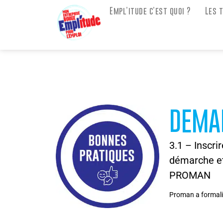
Empl’itude c’est quoi ?
Les 
DEMAR
3.1 – Inscri
démarche et 
PROMAN
Proman a formalis