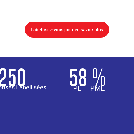
Labellisez-vous pour en savoir plus
 250
58 %
prises Labellisées
TPE – PME