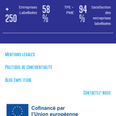
+
58
94
Entreprises
TPE –
Satisfaction
Labellisées
PME
des
250
%
%
entreprises
labellisées
Mentions légales
Politique de confidentialité
Blog Empl’itude
Contactez-nous