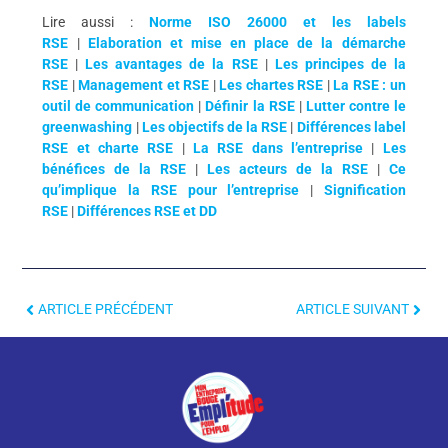
Lire aussi :
Norme ISO 26000 et les labels
RSE
|
Elaboration et mise en place de la démarche
RSE
|
Les avantages de la RSE
|
Les principes de la
RSE
|
Management et RSE
|
Les chartes RSE
|
La RSE : un
outil de communication
|
Définir la RSE
|
Lutter contre le
greenwashing
|
Les objectifs de la RSE
|
Différences label
RSE et charte RSE
|
La RSE dans l’entreprise
|
Les
bénéfices de la RSE
|
Les acteurs de la RSE
|
Ce
qu’implique la RSE pour l’entreprise
|
Signification
RSE
|
Différences RSE et DD
ARTICLE PRÉCÉDENT
ARTICLE SUIVANT